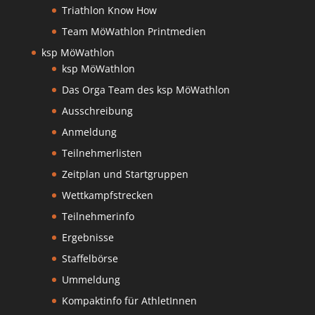
Triathlon Know How
Team MöWathlon Printmedien
ksp MöWathlon
ksp MöWathlon
Das Orga Team des ksp MöWathlon
Ausschreibung
Anmeldung
Teilnehmerlisten
Zeitplan und Startgruppen
Wettkampfstrecken
Teilnehmerinfo
Ergebnisse
Staffelbörse
Ummeldung
Kompaktinfo für AthletInnen