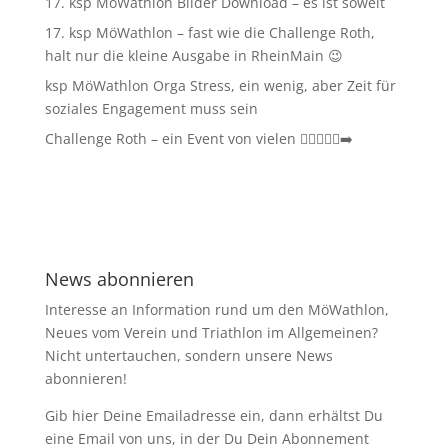
17. ksp MöWathlon Bilder Download – es ist soweit
17. ksp MöWathlon – fast wie die Challenge Roth,
halt nur die kleine Ausgabe in RheinMain 😉
ksp MöWathlon Orga Stress, ein wenig, aber Zeit für
soziales Engagement muss sein
Challenge Roth – ein Event von vielen 🏊‍♀️🚴‍♂️🏃‍➡️
News abonnieren
Interesse an Information rund um den MöWathlon,
Neues vom Verein und Triathlon im Allgemeinen?
Nicht untertauchen, sondern unsere News
abonnieren!
Gib hier Deine Emailadresse ein, dann erhältst Du
eine Email von uns, in der Du Dein Abonnement