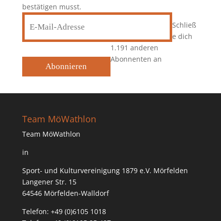
bestätigen musst.
E-
Schließ
Mail-
e dich
Adresse
1.191 anderen
Abonnenten an
Abonnieren
Team MöWathlon
Team MöWathlon
in
Sport- und Kulturvereinigung 1879 e.V. Mörfelden
Langener Str. 15
64546 Mörfelden-Walldorf
Telefon: +49 (0)6105 1018