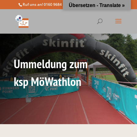
Ruf uns an! 0160 9684 4963
info@moewathlon.de
Übersetzen - Translate »
Ummeldung zum
ksp MöWathlon