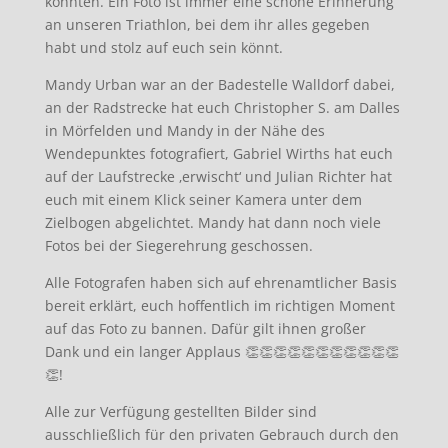
konnten. Ein Foto ist immer eine schöne Erinnerung
an unseren Triathlon, bei dem ihr alles gegeben
habt und stolz auf euch sein könnt.
Mandy Urban war an der Badestelle Walldorf dabei,
an der Radstrecke hat euch Christopher S. am Dalles
in Mörfelden und Mandy in der Nähe des
Wendepunktes fotografiert, Gabriel Wirths hat euch
auf der Laufstrecke ‚erwischt‘ und Julian Richter hat
euch mit einem Klick seiner Kamera unter dem
Zielbogen abgelichtet. Mandy hat dann noch viele
Fotos bei der Siegerehrung geschossen.
Alle Fotografen haben sich auf ehrenamtlicher Basis
bereit erklärt, euch hoffentlich im richtigen Moment
auf das Foto zu bannen. Dafür gilt ihnen großer
Dank und ein langer Applaus 👏👏👏👏👏👏👏👏👏👏👏
👏!
Alle zur Verfügung gestellten Bilder sind
ausschließlich für den privaten Gebrauch durch den