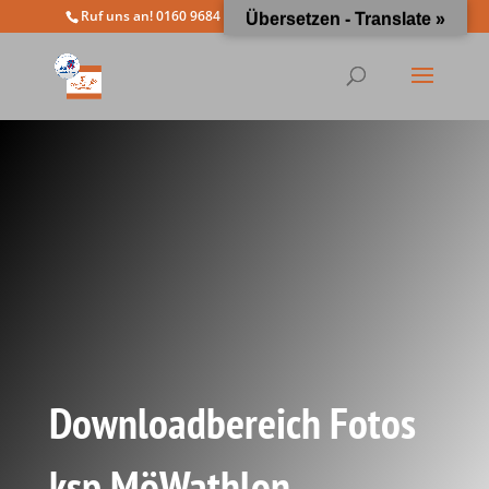
Ruf uns an! 0160 9684 4963
info@moewathlon.de
Übersetzen - Translate »
Downloadbereich Fotos
ksp MöWathlon