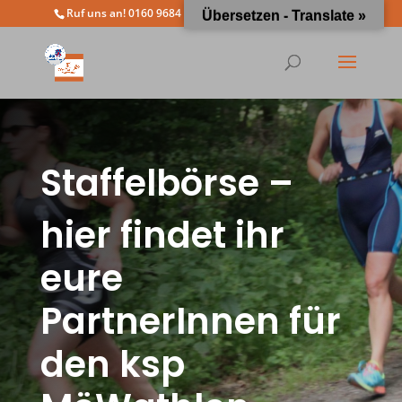
Ruf uns an! 0160 9684 4963
info@moewathlon.de
Übersetzen - Translate »
Staffelbörse –
hier findet ihr
eure
PartnerInnen für
den ksp