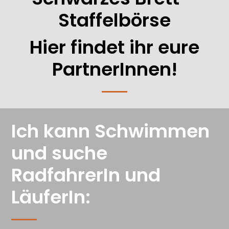
Staffelbörse
Hier findet ihr eure
PartnerInnen!
Ich kann Schwimmen
und suche
RadfahrerIn und
LäuferIn: