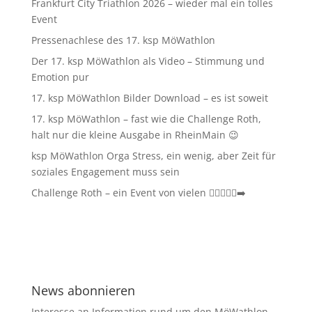
Frankfurt City Triathlon 2026 – wieder mal ein tolles
Event
Pressenachlese des 17. ksp MöWathlon
Der 17. ksp MöWathlon als Video – Stimmung und
Emotion pur
17. ksp MöWathlon Bilder Download – es ist soweit
17. ksp MöWathlon – fast wie die Challenge Roth,
halt nur die kleine Ausgabe in RheinMain 😉
ksp MöWathlon Orga Stress, ein wenig, aber Zeit für
soziales Engagement muss sein
Challenge Roth – ein Event von vielen 🏊‍♀️🚴‍♂️🏃‍➡️
News abonnieren
Interesse an Information rund um den MöWathlon,