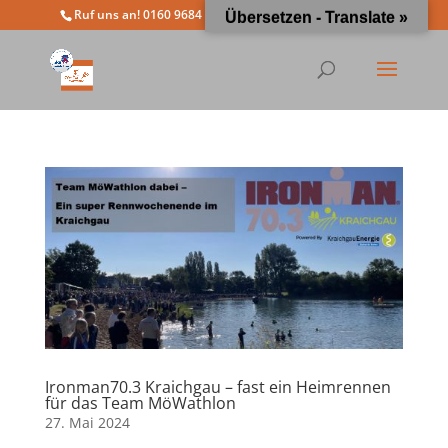
Ruf uns an! 0160 9684 4963
info@moewathlon.de
Übersetzen - Translate »
Ironman70.3 Kraichgau – fast ein Heimrennen
für das Team MöWathlon
27. Mai 2024