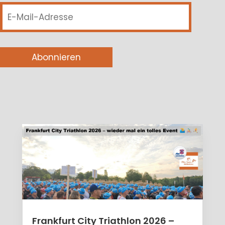
E-
Mail-
Adresse
Abonnieren
Frankfurt City Triathlon 2026 –