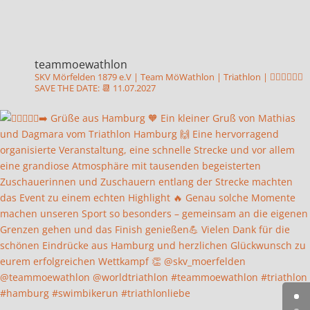
teammoewathlon
SKV Mörfelden 1879 e.V | Team MöWathlon | Triathlon | 🏊‍♂️🚴‍♂️🏃‍♂️
SAVE THE DATE: 📆 11.07.2027