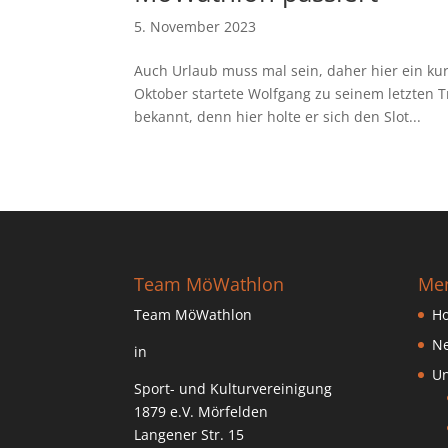
5. November 2023
Auch Urlaub muss mal sein, daher hier ein ku
Oktober startete Wolfgang zu seinem letzten T
bekannt, denn hier holte er sich den Slot...
Team MöWathlon
Me
Team MöWathlon
H
N
in
Un
Sport- und Kulturvereinigung
1879 e.V. Mörfelden
Langener Str. 15