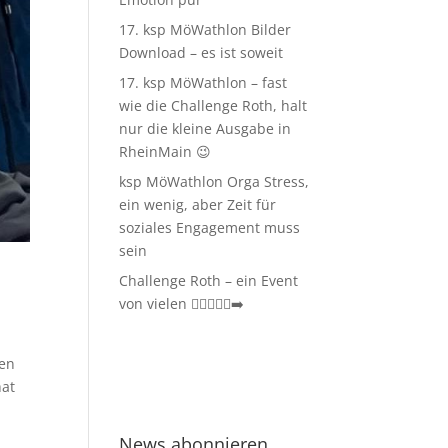
17. ksp MöWathlon Bilder
Download – es ist soweit
17. ksp MöWathlon – fast
wie die Challenge Roth, halt
nur die kleine Ausgabe in
RheinMain 😉
ksp MöWathlon Orga Stress,
ein wenig, aber Zeit für
soziales Engagement muss
sein
Challenge Roth – ein Event
von vielen 🏊‍♀️🚴‍♂️🏃‍➡️
den
hat
News abonnieren