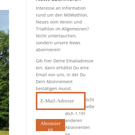
Interesse an Information
rund um den MöWathlon,
Neues vom Verein und
Triathlon im Allgemeinen?
Nicht untertauchen,
sondern unsere News
abonnieren!
Gib hier Deine Emailadresse
ein, dann erhältst Du eine
Email von uns, in der Du
Dein Abonnement
bestätigen musst.
E-
Schl
Mail-
ieße
Adresse
dich 1.191
anderen
Abonnier
Abonnenten
en
an