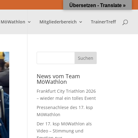
Übersetzen - Translate »
 MöWathlon
Mitgliederbereich
TrainerTreff
News vom Team
MöWathlon
Frankfurt City Triathlon 2026
– wieder mal ein tolles Event
Pressenachlese des 17. ksp
MöWathlon
Der 17. ksp MöWathlon als
Video – Stimmung und
Emotion pur