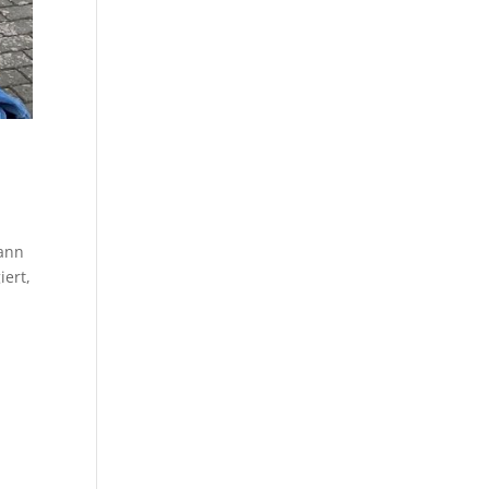
mann
iert,