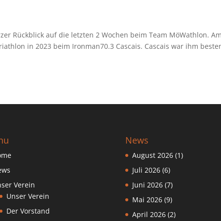
rzer Rückblick auf die letzten 2 Wochen beim Team MöWathlon. Am
riathlon in 2023 beim Ironman70.3 Cascais. Cascais war ihm beste
nu
News
ome
August 2026
(1)
ews
Juli 2026
(6)
ser Verein
Juni 2026
(7)
Unser Verein
Mai 2026
(9)
Der Vorstand
April 2026
(2)