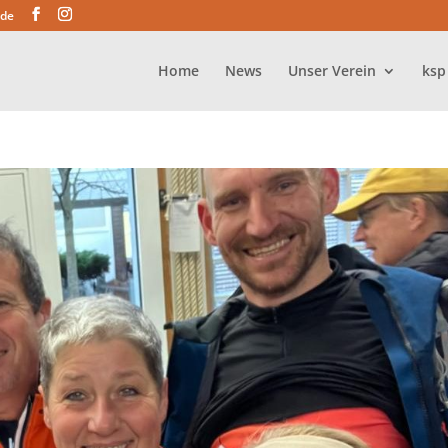
.de
Home
News
Unser Verein
ksp