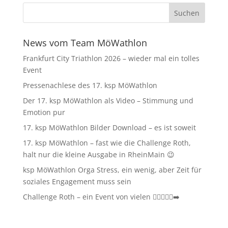
News vom Team MöWathlon
Frankfurt City Triathlon 2026 – wieder mal ein tolles
Event
Pressenachlese des 17. ksp MöWathlon
Der 17. ksp MöWathlon als Video – Stimmung und
Emotion pur
17. ksp MöWathlon Bilder Download – es ist soweit
17. ksp MöWathlon – fast wie die Challenge Roth,
halt nur die kleine Ausgabe in RheinMain 😉
ksp MöWathlon Orga Stress, ein wenig, aber Zeit für
soziales Engagement muss sein
Challenge Roth – ein Event von vielen 🏊‍♀️🚴‍♂️🏃‍➡️