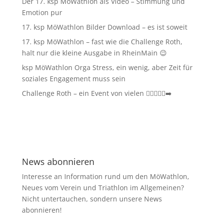
Der 17. ksp MöWathlon als Video – Stimmung und
Emotion pur
17. ksp MöWathlon Bilder Download – es ist soweit
17. ksp MöWathlon – fast wie die Challenge Roth,
halt nur die kleine Ausgabe in RheinMain 😉
ksp MöWathlon Orga Stress, ein wenig, aber Zeit für
soziales Engagement muss sein
Challenge Roth – ein Event von vielen 🏊‍♀️🚴‍♂️🏃‍➡️
News abonnieren
Interesse an Information rund um den MöWathlon,
Neues vom Verein und Triathlon im Allgemeinen?
Nicht untertauchen, sondern unsere News
abonnieren!