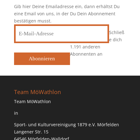
Gib hier Deine Emailadresse ein, dann erhältst Du
eine Email von uns, in der Du Dein Abonnement
bestätigen musst.
E-
Schließ
Mail-
e dich
Adresse
1.191 anderen
Abonnenten an
Abonnieren
Team MöWathlon
Team MöWathlon
in
Sport- und Kulturvereinigung 1879 e.V. Mörfelden
Langener Str. 15
64546 Mörfelden-Walldorf