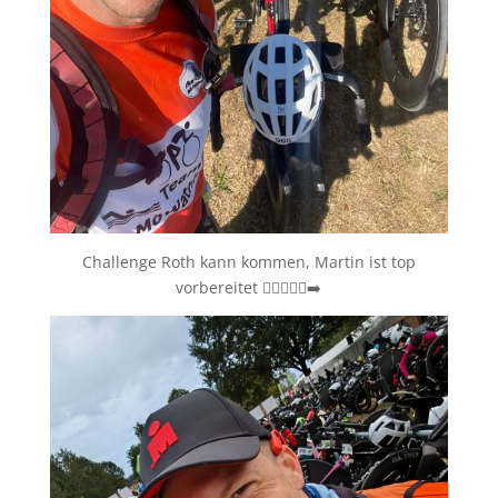
Challenge Roth kann kommen, Martin ist top
vorbereitet 🏊‍♀️🚴‍♂️🏃‍➡️