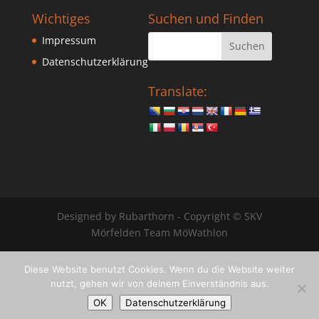
Wichtiges
Suchen und Finden
Impressum
Datenschutzerklärung
Translate:
Designed by Rubarthorn - Copyright © SKV
Mörfelden Team MöWathlon
Diese Website benutzt Cookies. Wenn du die Website weiter
nutzt, gehen wir von deinem Einverständnis aus.
OK
Datenschutzerklärung