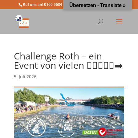
Ruf uns an! 0160 9684 4963
info@moewathlon.de
Übersetzen - Translate »
Challenge Roth – ein
Event von vielen 🏊‍♀️🚴‍♂️🏃‍➡️
5. Juli 2026