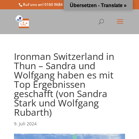
Ruf uns an! 0160 9684 4963
info@moewathlon.de
Übersetzen - Translate »
Ironman Switzerland in
Thun – Sandra und
Wolfgang haben es mit
Top Ergebnissen
geschafft (von Sandra
Stark und Wolfgang
Rubarth)
9. Juli 2024