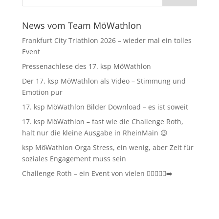
News vom Team MöWathlon
Frankfurt City Triathlon 2026 – wieder mal ein tolles
Event
Pressenachlese des 17. ksp MöWathlon
Der 17. ksp MöWathlon als Video – Stimmung und
Emotion pur
17. ksp MöWathlon Bilder Download – es ist soweit
17. ksp MöWathlon – fast wie die Challenge Roth,
halt nur die kleine Ausgabe in RheinMain 😉
ksp MöWathlon Orga Stress, ein wenig, aber Zeit für
soziales Engagement muss sein
Challenge Roth – ein Event von vielen 🏊‍♀️🚴‍♂️🏃‍➡️