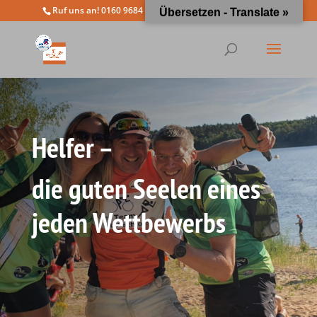
Ruf uns an! 0160 9684 4963
info@moewathlon.de
Übersetzen - Translate »
Helfer –
die guten Seelen eines
jeden Wettbewerbs