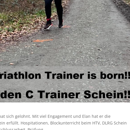
at sich gelohnt. Mit viel Engagement und Elan hat er die
in erfüllt. Hospitationen, Blockunterricht beim HTV, DLRG Schein
bschlussarbeit, Prüfung ….