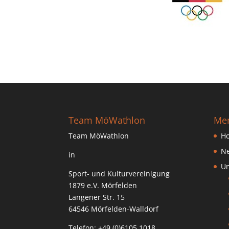
Team MöWathlon
Me
Team MöWathlon
H
N
in
Un
Sport- und Kulturvereinigung
1879 e.V. Mörfelden
Langener Str. 15
64546 Mörfelden-Walldorf
Telefon: +49 (0)6105 1018