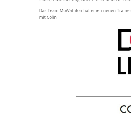
Das Team MöWathlon hat einen neuen Trainer. 
mit Colin