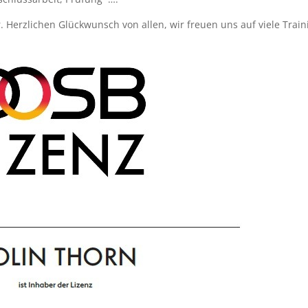
Herzlichen Glückwunsch von allen, wir freuen uns auf viele Train