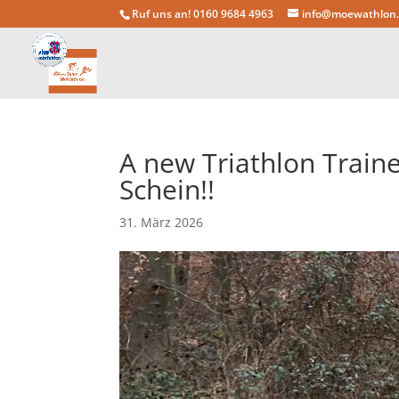
Ruf uns an! 0160 9684 4963
info@moewathlon
A new Triathlon Traine
Schein!!
31. März 2026