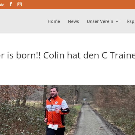
.de
Home
News
Unser Verein
ksp
r is born!! Colin hat den C Train