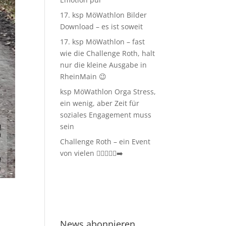
17. ksp MöWathlon Bilder
Download – es ist soweit
17. ksp MöWathlon – fast
wie die Challenge Roth, halt
nur die kleine Ausgabe in
RheinMain 😉
ksp MöWathlon Orga Stress,
ein wenig, aber Zeit für
soziales Engagement muss
sein
Challenge Roth – ein Event
von vielen 🏊‍♀️🚴‍♂️🏃‍➡️
News abonnieren