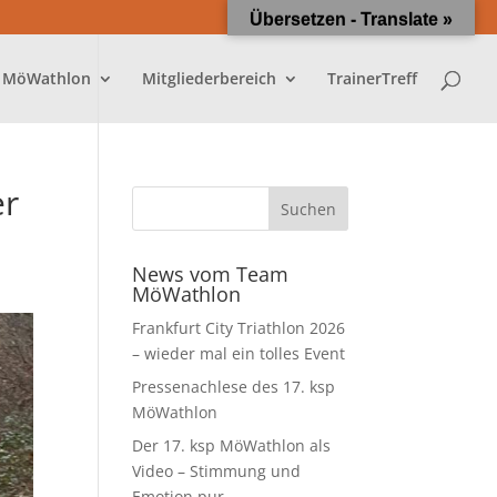
Übersetzen - Translate »
 MöWathlon
Mitgliederbereich
TrainerTreff
er
News vom Team
MöWathlon
Frankfurt City Triathlon 2026
– wieder mal ein tolles Event
Pressenachlese des 17. ksp
MöWathlon
Der 17. ksp MöWathlon als
Video – Stimmung und
Emotion pur