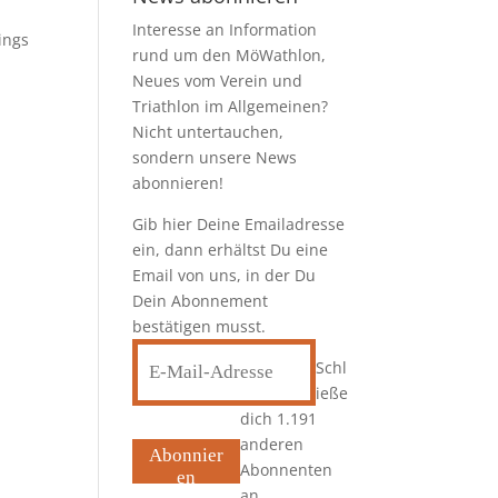
Interesse an Information
ings
rund um den MöWathlon,
Neues vom Verein und
Triathlon im Allgemeinen?
Nicht untertauchen,
sondern unsere News
abonnieren!
Gib hier Deine Emailadresse
ein, dann erhältst Du eine
Email von uns, in der Du
Dein Abonnement
bestätigen musst.
E-
Schl
Mail-
ieße
Adresse
dich 1.191
anderen
Abonnier
Abonnenten
en
an