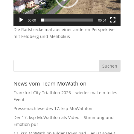
00:00
00:34
Die Radstrecke mal aus einer anderen Perspektive
mit Feldberg und Melibokus
News vom Team MöWathlon
Frankfurt City Triathlon 2026 – wieder mal ein tolles
Event
Pressenachlese des 17. ksp MöWathlon
Der 17. ksp MöWathlon als Video – Stimmung und
Emotion pur
17. ksp MöWathlon Bilder Download – es ist soweit