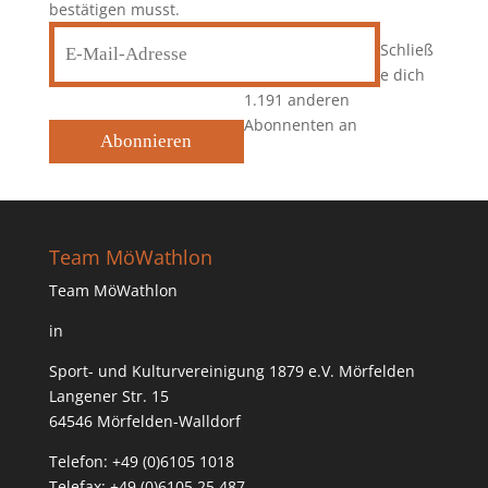
bestätigen musst.
E-
Schließ
Mail-
e dich
Adresse
1.191 anderen
Abonnenten an
Abonnieren
Team MöWathlon
Team MöWathlon
in
Sport- und Kulturvereinigung 1879 e.V. Mörfelden
Langener Str. 15
64546 Mörfelden-Walldorf
Telefon: +49 (0)6105 1018
Telefax: +49 (0)6105 25 487