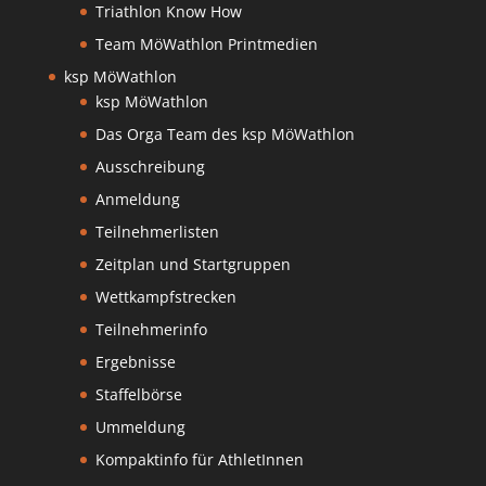
Triathlon Know How
Team MöWathlon Printmedien
ksp MöWathlon
ksp MöWathlon
Das Orga Team des ksp MöWathlon
Ausschreibung
Anmeldung
Teilnehmerlisten
Zeitplan und Startgruppen
Wettkampfstrecken
Teilnehmerinfo
Ergebnisse
Staffelbörse
Ummeldung
Kompaktinfo für AthletInnen