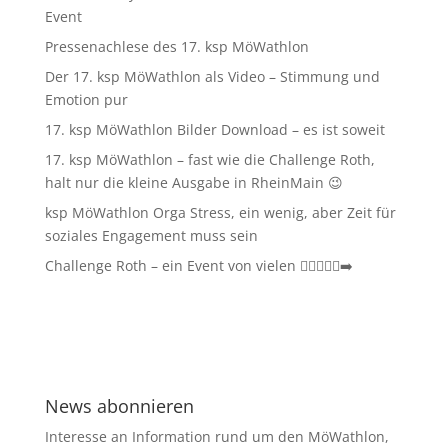
Event
Pressenachlese des 17. ksp MöWathlon
Der 17. ksp MöWathlon als Video – Stimmung und
Emotion pur
17. ksp MöWathlon Bilder Download – es ist soweit
17. ksp MöWathlon – fast wie die Challenge Roth,
halt nur die kleine Ausgabe in RheinMain 😉
ksp MöWathlon Orga Stress, ein wenig, aber Zeit für
soziales Engagement muss sein
Challenge Roth – ein Event von vielen 🏊‍♀️🚴‍♂️🏃‍➡️
News abonnieren
Interesse an Information rund um den MöWathlon,