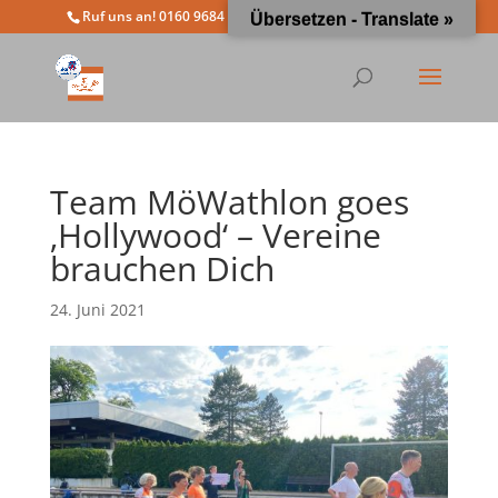
Ruf uns an! 0160 9684 4963
info@moewathlon.de
Übersetzen - Translate »
Team MöWathlon goes
‚Hollywood‘ – Vereine
brauchen Dich
24. Juni 2021