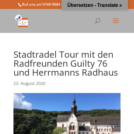
Ruf uns an! 0160 9684 4963
info@moewathlon.de
Übersetzen - Translate »
Stadtradel Tour mit den
Radfreunden Guilty 76
und Herrmanns Radhaus
23. August 2020