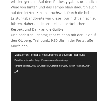
erholen genutzt. Auf dem Rückweg gab es ordentlich
Wind von hinten und das Tempo blieb dadurch auch
auf den letzten Km anspruchsvoll. Durch die hohe
Leistungsbandbreite war diese Tour nicht einfach zu
führen, daher an dieser Stelle ausdrücklichen
Respekt und Dank an die Guiltys.
Und nächsten Sonntag geht es dann mit der SKV auf
den Otzberg. Treffpunkt 9:30 Uhr in der Feststraße
Mörfelden.
Video-
Media error: Format(s) not supported or source(s) not found
Player
Datei herunterladen: https://www.moewathlon.de/wp-
content/uploads/2020/08/Videoclip-Ausfahrt-mit-Guilty-in-den-Rheingau.mp4?
_=1