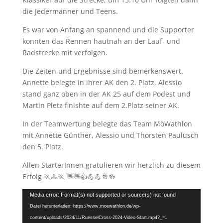
die Jedermänner und Teens.
Es war von Anfang an spannend und die Supporter
konnten das Rennen hautnah an der Lauf- und
Radstrecke mit verfolgen.
Die Zeiten und Ergebnisse sind bemerkenswert.
Annette belegte in ihrer AK den 2. Platz, Alessio
stand ganz oben in der AK 25 auf dem Podest und
Martin Pletz finishte auf dem 2.Platz seiner AK.
In der Teamwertung belegte das Team MöWathlon
mit Annette Günther, Alessio und Thorsten Paulusch
den 5. Platz.
Allen StarterInnen gratulieren wir herzlich zu diesem
Erfolg 🏃🚴🏃 👋👋👍💪💪🥂🍻
Video-
Media error: Format(s) not supported or source(s) not found
Player
Datei herunterladen: https://www.moewathlon.de/wp-
content/uploads/2024/11/RuesselCross-2024-Video-Start.mp4?_=1