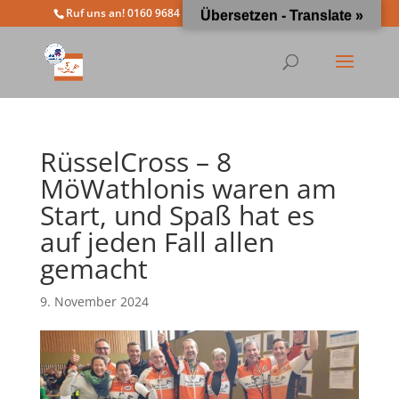
Ruf uns an! 0160 9684 4963
info@moewathlon.de
Übersetzen - Translate »
RüsselCross – 8
MöWathlonis waren am
Start, und Spaß hat es
auf jeden Fall allen
gemacht
9. November 2024