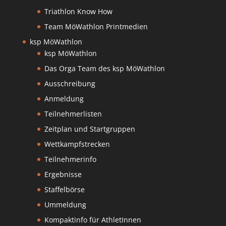
Triathlon Know How
Team MöWathlon Printmedien
ksp MöWathlon
ksp MöWathlon
Das Orga Team des ksp MöWathlon
Ausschreibung
Anmeldung
Teilnehmerlisten
Zeitplan und Startgruppen
Wettkampfstrecken
Teilnehmerinfo
Ergebnisse
Staffelbörse
Ummeldung
Kompaktinfo für AthletInnen