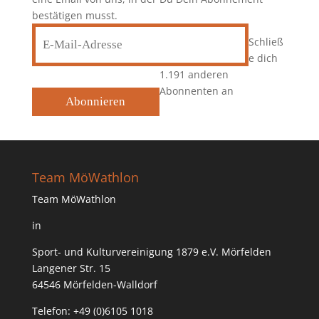
bestätigen musst.
E-
Schließ
Mail-
e dich
Adresse
1.191 anderen
Abonnenten an
Abonnieren
Team MöWathlon
Team MöWathlon
in
Sport- und Kulturvereinigung 1879 e.V. Mörfelden
Langener Str. 15
64546 Mörfelden-Walldorf
Telefon: +49 (0)6105 1018