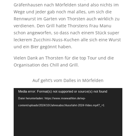
Gräfenhausen nach Mörfelden stand also nichts im
Wege und jeder gab noch mal alles, um sich die
Rennwurst im Garten von Thorsten auch wirklich zu
verdienen. Den Grill hatte Thorstens Frau Manu
schon angeworfen, so dass nach einem Stück super
leckerem Zucchini-Nuss-Kuchen alle sich eine Wurst
und ein Bier gegönnt haben.
Vielen Dank an Thorsten für die top Tour und die
Organisation des Chill and Grill.
Auf geht’s vom Dalles in Mörfelden
Video-
Media error: Format(s) not supported or source(s) not found
Player
Datei herunterladen: https://www.moewathlon.de/wp-
content/uploads/2024/10/Jahresabschlussfahrt-2024-Video.mp4?_=1