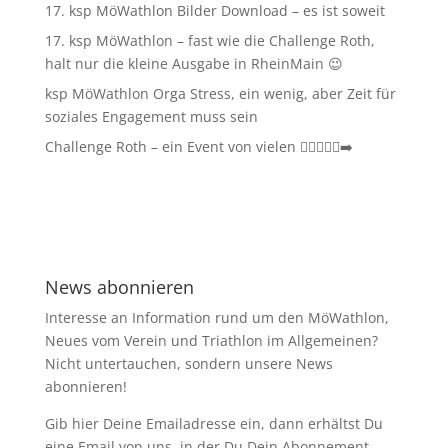
17. ksp MöWathlon Bilder Download – es ist soweit
17. ksp MöWathlon – fast wie die Challenge Roth,
halt nur die kleine Ausgabe in RheinMain 😉
ksp MöWathlon Orga Stress, ein wenig, aber Zeit für
soziales Engagement muss sein
Challenge Roth – ein Event von vielen 🏊‍♀️🚴‍♂️🏃‍➡️
News abonnieren
Interesse an Information rund um den MöWathlon,
Neues vom Verein und Triathlon im Allgemeinen?
Nicht untertauchen, sondern unsere News
abonnieren!
Gib hier Deine Emailadresse ein, dann erhältst Du
eine Email von uns, in der Du Dein Abonnement