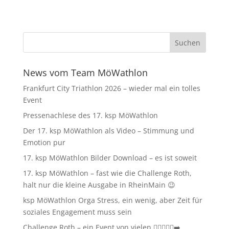
News vom Team MöWathlon
Frankfurt City Triathlon 2026 – wieder mal ein tolles
Event
Pressenachlese des 17. ksp MöWathlon
Der 17. ksp MöWathlon als Video – Stimmung und
Emotion pur
17. ksp MöWathlon Bilder Download – es ist soweit
17. ksp MöWathlon – fast wie die Challenge Roth,
halt nur die kleine Ausgabe in RheinMain 😉
ksp MöWathlon Orga Stress, ein wenig, aber Zeit für
soziales Engagement muss sein
Challenge Roth – ein Event von vielen 🏊‍♀️🚴‍♂️🏃‍➡️