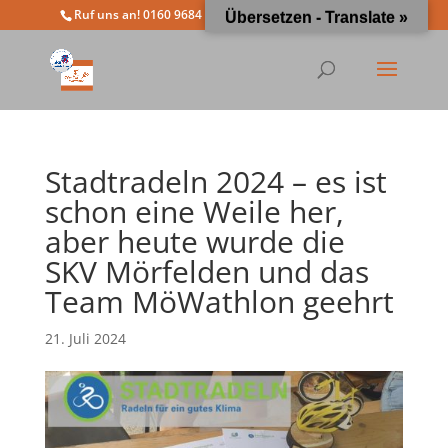
Ruf uns an! 0160 9684 4963
info@moewathlon.de
Übersetzen - Translate »
Stadtradeln 2024 – es ist
schon eine Weile her,
aber heute wurde die
SKV Mörfelden und das
Team MöWathlon geehrt
21. Juli 2024