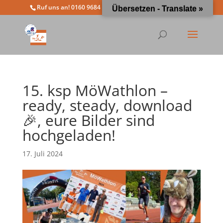
Ruf uns an! 0160 9684 4963
info@moewathlon.de
Übersetzen - Translate »
15. ksp MöWathlon –
ready, steady, download
🎉, eure Bilder sind
hochgeladen!
17. Juli 2024