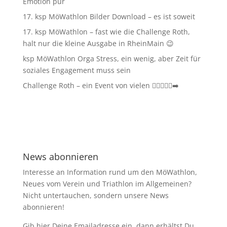
Emotion pur
17. ksp MöWathlon Bilder Download – es ist soweit
17. ksp MöWathlon – fast wie die Challenge Roth,
halt nur die kleine Ausgabe in RheinMain 😉
ksp MöWathlon Orga Stress, ein wenig, aber Zeit für
soziales Engagement muss sein
Challenge Roth – ein Event von vielen 🏊‍♀️🚴‍♂️🏃‍➡️
News abonnieren
Interesse an Information rund um den MöWathlon,
Neues vom Verein und Triathlon im Allgemeinen?
Nicht untertauchen, sondern unsere News
abonnieren!
Gib hier Deine Emailadresse ein, dann erhältst Du