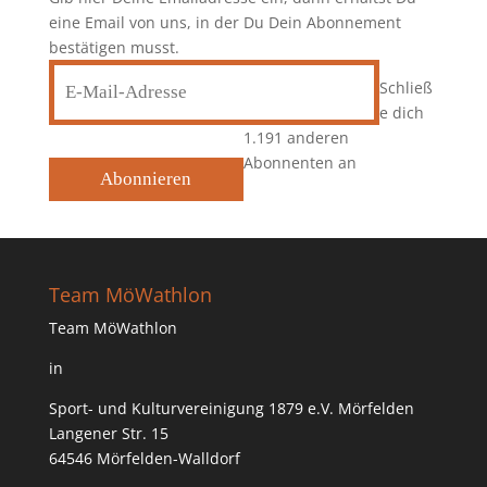
eine Email von uns, in der Du Dein Abonnement
bestätigen musst.
E-
Schließ
Mail-
e dich
Adresse
1.191 anderen
Abonnenten an
Abonnieren
Team MöWathlon
Team MöWathlon
in
Sport- und Kulturvereinigung 1879 e.V. Mörfelden
Langener Str. 15
64546 Mörfelden-Walldorf