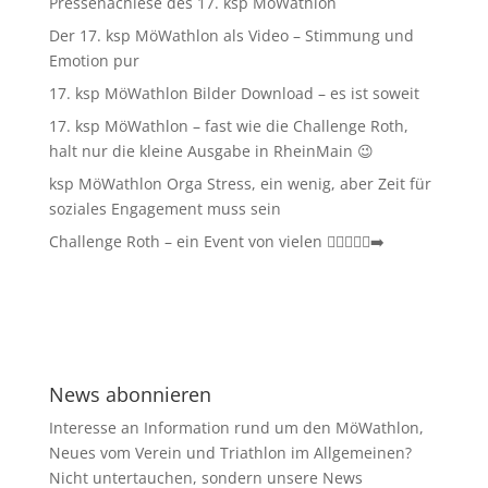
Pressenachlese des 17. ksp MöWathlon
Der 17. ksp MöWathlon als Video – Stimmung und
Emotion pur
17. ksp MöWathlon Bilder Download – es ist soweit
17. ksp MöWathlon – fast wie die Challenge Roth,
halt nur die kleine Ausgabe in RheinMain 😉
ksp MöWathlon Orga Stress, ein wenig, aber Zeit für
soziales Engagement muss sein
Challenge Roth – ein Event von vielen 🏊‍♀️🚴‍♂️🏃‍➡️
News abonnieren
Interesse an Information rund um den MöWathlon,
Neues vom Verein und Triathlon im Allgemeinen?
Nicht untertauchen, sondern unsere News