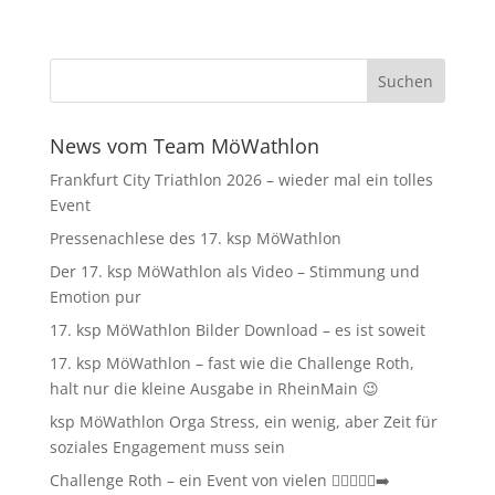
News vom Team MöWathlon
Frankfurt City Triathlon 2026 – wieder mal ein tolles
Event
Pressenachlese des 17. ksp MöWathlon
Der 17. ksp MöWathlon als Video – Stimmung und
Emotion pur
17. ksp MöWathlon Bilder Download – es ist soweit
17. ksp MöWathlon – fast wie die Challenge Roth,
halt nur die kleine Ausgabe in RheinMain 😉
ksp MöWathlon Orga Stress, ein wenig, aber Zeit für
soziales Engagement muss sein
Challenge Roth – ein Event von vielen 🏊‍♀️🚴‍♂️🏃‍➡️