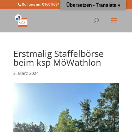
Ruf uns an! 0160 9684 4963
info@moewathlon.de
Übersetzen - Translate »
Erstmalig Staffelbörse
beim ksp MöWathlon
2. März 2024