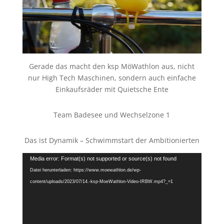
Gerade das macht den ksp MöWathlon aus, nicht
nur High Tech Maschinen, sondern auch einfache
Einkaufsräder mit Quietsche Ente
Team Badesee und Wechselzone 1
Das ist Dynamik – Schwimmstart der Ambitionierten
Video-
Media error: Format(s) not supported or source(s) not found
Player
Datei herunterladen: https://www.moewathlon.de/wp-
content/uploads/2023/07/14.-ksp-MoeWathlon-Video-IRBW.mp4?_=1