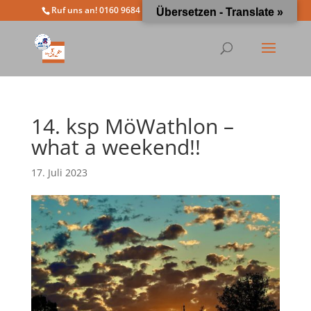
Ruf uns an! 0160 9684 4963
info@moewathlon.de
Übersetzen - Translate »
14. ksp MöWathlon –
what a weekend!!
17. Juli 2023