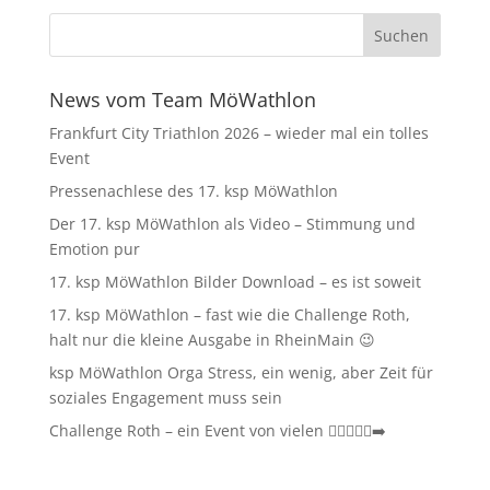
News vom Team MöWathlon
Frankfurt City Triathlon 2026 – wieder mal ein tolles
Event
Pressenachlese des 17. ksp MöWathlon
Der 17. ksp MöWathlon als Video – Stimmung und
Emotion pur
17. ksp MöWathlon Bilder Download – es ist soweit
17. ksp MöWathlon – fast wie die Challenge Roth,
halt nur die kleine Ausgabe in RheinMain 😉
ksp MöWathlon Orga Stress, ein wenig, aber Zeit für
soziales Engagement muss sein
Challenge Roth – ein Event von vielen 🏊‍♀️🚴‍♂️🏃‍➡️