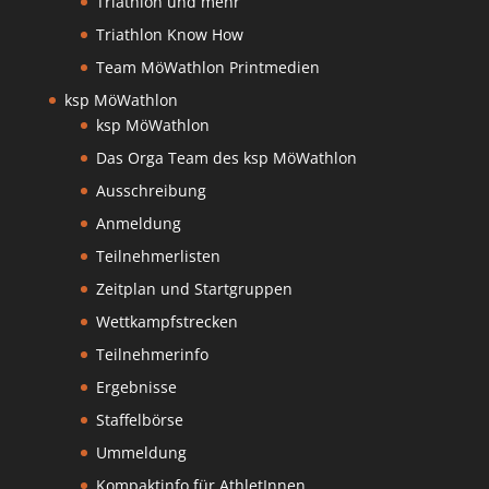
Triathlon und mehr
Triathlon Know How
Team MöWathlon Printmedien
ksp MöWathlon
ksp MöWathlon
Das Orga Team des ksp MöWathlon
Ausschreibung
Anmeldung
Teilnehmerlisten
Zeitplan und Startgruppen
Wettkampfstrecken
Teilnehmerinfo
Ergebnisse
Staffelbörse
Ummeldung
Kompaktinfo für AthletInnen