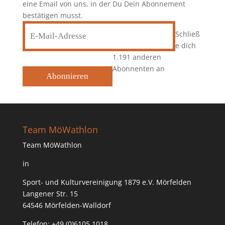
eine Email von uns, in der Du Dein Abonnement
bestätigen musst.
E-
Schließ
Mail-
e dich
Adresse
1.191 anderen
Abonnenten an
Abonnieren
Team MöWathlon
Team MöWathlon
in
Sport- und Kulturvereinigung 1879 e.V. Mörfelden
Langener Str. 15
64546 Mörfelden-Walldorf
Telefon: +49 (0)6105 1018