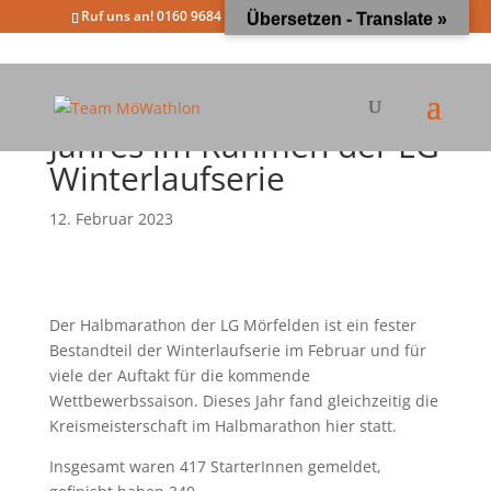
Ruf uns an! 0160 9684 4963
info@moewathlon.de
Übersetzen - Translate »
Immer wieder schön: der
erste Halbmarathon des
Jahres im Rahmen der LG
Winterlaufserie
12. Februar 2023
Der Halbmarathon der LG Mörfelden ist ein fester
Bestandteil der Winterlaufserie im Februar und für
viele der Auftakt für die kommende
Wettbewerbssaison. Dieses Jahr fand gleichzeitig die
Kreismeisterschaft im Halbmarathon hier statt.
Insgesamt waren 417 StarterInnen gemeldet,