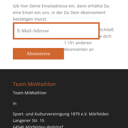
Gib hier Deine Emailadresse ein, dann erhältst Du
eine Email von uns, in der Du Dein Abonnement
bestätigen musst.
E-
Schließ
Mail-
e dich
Adresse
1.191 anderen
Abonnenten an
Abonnieren
Team MöWathlon
Team MöWathlon
in
Sport- und Kulturvereinigung 1879 e.V. Mörfelden
Langener Str. 15
64546 Mörfelden-Walldorf