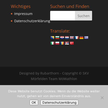
Wichtiges
Suchen und Finden
Impressum
Datenschutzerklärung
Translate:
Designed by Rubarthorn - Copyright © SKV
Mörfelden Team MöWathlon
Diese Website benutzt Cookies. Wenn du die Website weiter
nutzt, gehen wir von deinem Einverständnis aus.
OK
Datenschutzerklärung