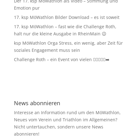
Der 17. ksp MöWathlon als Video – Stimmung und
Emotion pur
17. ksp MöWathlon Bilder Download – es ist soweit
17. ksp MöWathlon – fast wie die Challenge Roth,
halt nur die kleine Ausgabe in RheinMain 😉
ksp MöWathlon Orga Stress, ein wenig, aber Zeit für
soziales Engagement muss sein
Challenge Roth – ein Event von vielen 🏊‍♀️🚴‍♂️🏃‍➡️
News abonnieren
Interesse an Information rund um den MöWathlon,
Neues vom Verein und Triathlon im Allgemeinen?
Nicht untertauchen, sondern unsere News
abonnieren!