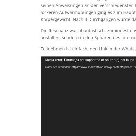
seinen Anweisungen an den verschiedensten 
lockeren Aufwärmübungen ging es zum Hauptt
Körpergewicht. Nach 3 Durchgängen wurde d
Die Resonanz war phantastisch, zumindest das
ausfallen, sondern in den Sphären des Internet
Teilnehmen ist einfach, den Link in der Whats
Video-
Media error: Format(s) not supported or source(s) not found
Player
Datei herunterladen: https://www.moewathlon.de/wp-content/uploads/2