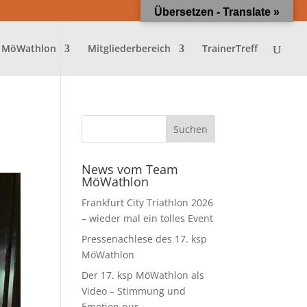
Übersetzen - Translate »
 MöWathlon
Mitgliederbereich
TrainerTreff
News vom Team
MöWathlon
Frankfurt City Triathlon 2026
– wieder mal ein tolles Event
Pressenachlese des 17. ksp
MöWathlon
Der 17. ksp MöWathlon als
Video – Stimmung und
Emotion pur