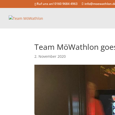
Ruf uns an! 0160 9684 4963
info@moewathlon.d
Team MöWathlon goes
2. November 2020