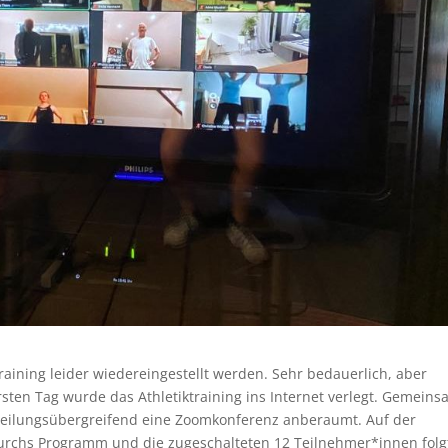
aining leider wiedereingestellt werden. Sehr bedauerlich, aber
rsten Tag wurde das Athletiktraining ins Internet verlegt. Gemein
bteilungsübergreifend eine Zoomkonferenz anberaumt. Auf der
durchs Programm und die zugeschalteten 12 Teilnehmer*innen folg