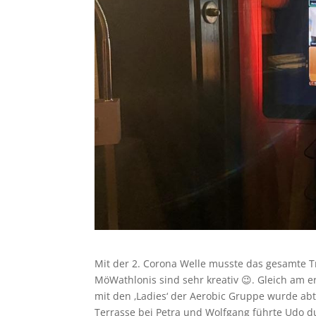
Mit der 2. Corona Welle musste das gesamte Tr
MöWathlonis sind sehr kreativ 😉. Gleich am e
mit den ‚Ladies‘ der Aerobic Gruppe wurde a
Terrasse bei Petra und Wolfgang führte Udo 