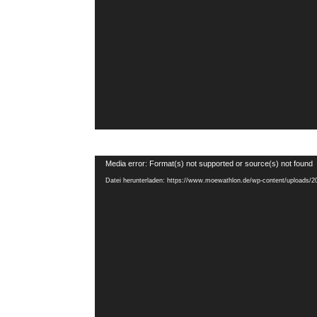
Video-
Media error: Format(s) not supported or source(s) not found
Player
Datei herunterladen: https://www.moewathlon.de/wp-content/uploads/2