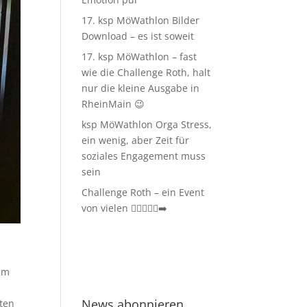
17. ksp MöWathlon Bilder
Download – es ist soweit
17. ksp MöWathlon – fast
wie die Challenge Roth, halt
nur die kleine Ausgabe in
RheinMain 😉
ksp MöWathlon Orga Stress,
ein wenig, aber Zeit für
soziales Engagement muss
sein
Challenge Roth – ein Event
von vielen 🏊‍♀️🚴‍♂️🏃‍➡️
sam
News abonnieren
ten