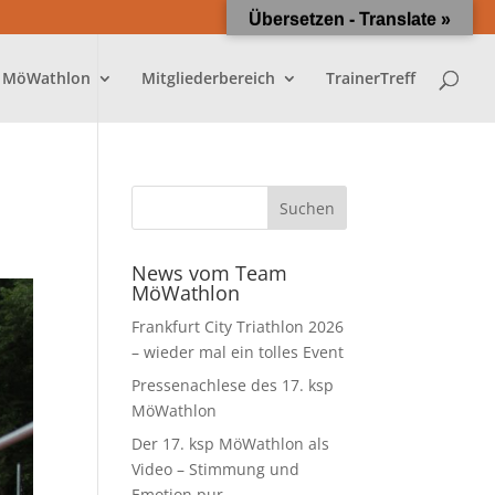
Übersetzen - Translate »
 MöWathlon
Mitgliederbereich
TrainerTreff
News vom Team
MöWathlon
Frankfurt City Triathlon 2026
– wieder mal ein tolles Event
Pressenachlese des 17. ksp
MöWathlon
Der 17. ksp MöWathlon als
Video – Stimmung und
Emotion pur