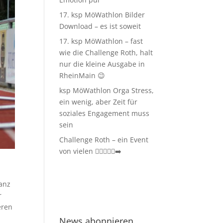
17. ksp MöWathlon Bilder
Download – es ist soweit
17. ksp MöWathlon – fast
wie die Challenge Roth, halt
nur die kleine Ausgabe in
RheinMain 😉
ksp MöWathlon Orga Stress,
ein wenig, aber Zeit für
soziales Engagement muss
sein
Challenge Roth – ein Event
von vielen 🏊‍♀️🚴‍♂️🏃‍➡️
Ganz
r
eren
News abonnieren