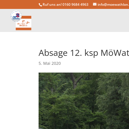
Ruf uns an! 0160 9684 4963
info@moewathlon
Absage 12. ksp MöWat
5. Mai 2020