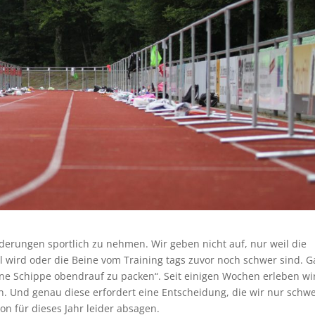
rderungen sportlich zu nehmen. Wir geben nicht auf, nur weil die
il wird oder die Beine vom Training tags zuvor noch schwer sind. 
ine Schippe obendrauf zu packen“. Seit einigen Wochen erleben wi
n. Und genau diese erfordert eine Entscheidung, die wir nur schw
n für dieses Jahr leider absagen.