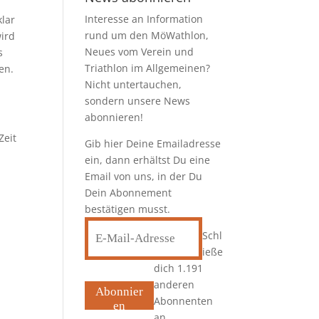
Interesse an Information
klar
rund um den MöWathlon,
wird
Neues vom Verein und
s
Triathlon im Allgemeinen?
en.
Nicht untertauchen,
sondern unsere News
abonnieren!
Zeit
Gib hier Deine Emailadresse
ein, dann erhältst Du eine
Email von uns, in der Du
Dein Abonnement
bestätigen musst.
E-
Schl
Mail-
ieße
Adresse
dich 1.191
anderen
Abonnier
Abonnenten
en
an